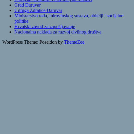
Grad Daruvar
Udruga Ždralice Daruvar
Ministarstvo rada, mirovinskog sustava, obitelji i socijalne
politike
Hrvatski zavod za zapošljavanje
Nacionalna naklada za razvoj civilnog društva
WordPress Theme: Poseidon by
ThemeZee
.