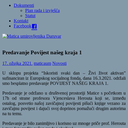
Dokumenti
Plan rada i izvješća
Statut
Kontakt
Facebook
Predavanje Povijest našeg kraja 1
17. ožujka 2021.
maticaum
Novosti
U sklopu projekta “Iskoristi svaki dan – Živi život aktivan”
sufinanciran iz Europskog socijalnog fonda, dana 16.3.2021. održali
smo besplatno predavanje POVIJEST NAŠEG KRAJA 1.
Predavanje je održano u društvenoj prostoriji Matice s početkom u
17h od strane profesora Vjenceslava Herouta koji se, između
ostalog, posvetio našoj zavičajnoj povijesti pišući knjige vezano za
zavičajnu povijest i dajući svoj doprinos pomažući drugim autorima
na tu temu.
Predavanje je bilo zanimljivo i korisno uz mnoge priče prof. Herouta