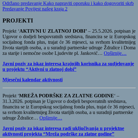
Navigacija
Previous
Održano predavanje Kako napraviti oporuku i kako dogovoriti skrb
Post:
Next
Predavanje Povijest našeg kraja 2
objava
Post:
PROJEKTI
Projekt ‘
AKTIVNI U ZLATNOJ DOBI’
– 25.5.2026. potpisan je
Ugovor o dodjeli bespovratnih sredstava, financira se iz Europskog
socijalnog fonda plus, trajat će 36 mjeseci, sa svrhom kvalitetnijeg
života starijih osoba, a u suradnji partnerske udruge Ždralice i Doma
za starije i nemoćne osobe Ljudevite pl. Janković…
Opširnije…
Javni poziv za iskaz interesa krajnjih korisnika za sudjelovanje
u projektu “Aktivni u zlatnoj dobi”
Mjesečni kalendar aktivnosti
Projekt ‘
MREŽA PODRŠKE ZA ZLATNE GODINE
‘ –
31.3.2026. potpisan je Ugovor o dodjeli bespovratnih sredstava,
financira se iz Europskog socijalnog fonda plus, trajat će 36 mjeseci,
sa svrhom kvalitetnijeg života starijih osoba, a u suradnji partnerske
udruge Ždralice…
Opširnije…
Javni poziv za iskaz interesa radi uključivanja u projektne
aktivnosti projekta “Mreža podrške za zlatne godine”