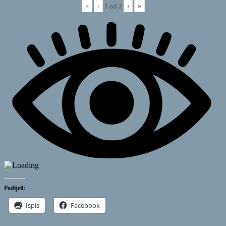
«
‹
›
»
1
od
2
Podijeli:
Ispis
Facebook