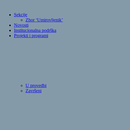
Sekcije
Zbor ‘Umirovljenik’
Novosti
Institucionalna podrška
Projekti i programi
U provedbi
Završeni