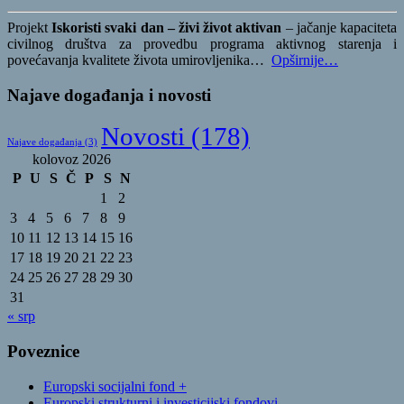
Projekt
Iskoristi svaki dan – živi život aktivan
– jačanje kapaciteta
civilnog društva za provedbu programa aktivnog starenja i
povećavanja kvalitete života umirovljenika…
Opširnije…
Najave događanja i novosti
Novosti
(178)
Najave događanja
(3)
kolovoz 2026
P
U
S
Č
P
S
N
1
2
3
4
5
6
7
8
9
10
11
12
13
14
15
16
17
18
19
20
21
22
23
24
25
26
27
28
29
30
31
« srp
Poveznice
Europski socijalni fond +
Europski strukturni i investicijski fondovi