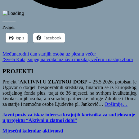
Podijeli:
Ispis
Facebook
Navigacija
Previous
Međunarodni dan starijih osoba uz plesnu večer
Post:
Next
‘Sveta Kata, snijeg na vrata’ uz živu muziku, večeru i nastup zbora
objava
Post:
PROJEKTI
Projekt ‘
AKTIVNI U ZLATNOJ DOBI’
– 25.5.2026. potpisan je
Ugovor o dodjeli bespovratnih sredstava, financira se iz Europskog
socijalnog fonda plus, trajat će 36 mjeseci, sa svrhom kvalitetnijeg
života starijih osoba, a u suradnji partnerske udruge Ždralice i Doma
za starije i nemoćne osobe Ljudevite pl. Janković…
Opširnije…
Javni poziv za iskaz interesa krajnjih korisnika za sudjelovanje
u projektu “Aktivni u zlatnoj dobi”
Mjesečni kalendar aktivnosti