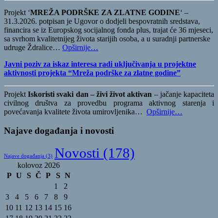
Projekt ‘
MREŽA PODRŠKE ZA ZLATNE GODINE
‘ –
31.3.2026. potpisan je Ugovor o dodjeli bespovratnih sredstava,
financira se iz Europskog socijalnog fonda plus, trajat će 36 mjeseci,
sa svrhom kvalitetnijeg života starijih osoba, a u suradnji partnerske
udruge Ždralice…
Opširnije…
Javni poziv za iskaz interesa radi uključivanja u projektne
aktivnosti projekta “Mreža podrške za zlatne godine”
Projekt
Iskoristi svaki dan – živi život aktivan
– jačanje kapaciteta
civilnog društva za provedbu programa aktivnog starenja i
povećavanja kvalitete života umirovljenika…
Opširnije…
Najave događanja i novosti
Novosti
(178)
Najave događanja
(3)
kolovoz 2026
P
U
S
Č
P
S
N
1
2
3
4
5
6
7
8
9
10
11
12
13
14
15
16