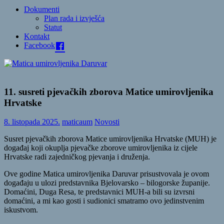
Dokumenti
Plan rada i izvješća
Statut
Kontakt
Facebook
11. susreti pjevačkih zborova Matice umirovljenika
Hrvatske
8. listopada 2025.
maticaum
Novosti
Susret pjevačkih zborova Matice umirovljenika Hrvatske (MUH) je
događaj koji okuplja pjevačke zborove umirovljenika iz cijele
Hrvatske radi zajedničkog pjevanja i druženja.
Ove godine Matica umirovljenika Daruvar prisustvovala je ovom
događaju u ulozi predstavnika Bjelovarsko – bilogorske županije.
Domaćini, Duga Resa, te predstavnici MUH-a bili su izvrsni
domaćini, a mi kao gosti i sudionici smatramo ovo jedinstvenim
iskustvom.