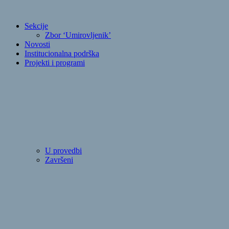
Sekcije
Zbor ‘Umirovljenik’
Novosti
Institucionalna podrška
Projekti i programi
U provedbi
Završeni