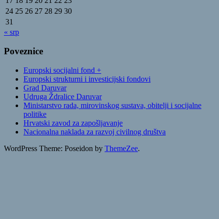
17
18
19
20
21
22
23
24
25
26
27
28
29
30
31
« srp
Poveznice
Europski socijalni fond +
Europski strukturni i investicijski fondovi
Grad Daruvar
Udruga Ždralice Daruvar
Ministarstvo rada, mirovinskog sustava, obitelji i socijalne
politike
Hrvatski zavod za zapošljavanje
Nacionalna naklada za razvoj civilnog društva
WordPress Theme: Poseidon by
ThemeZee
.