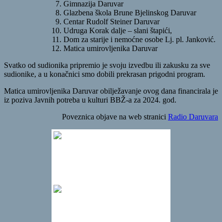
Gimnazija Daruvar
Glazbena škola Brune Bjelinskog Daruvar
Centar Rudolf Steiner Daruvar
Udruga Korak dalje – slani štapići,
Dom za starije i nemoćne osobe Lj. pl. Janković.
Matica umirovljenika Daruvar
Svatko od sudionika pripremio je svoju izvedbu ili zakusku za sve
sudionike, a u konačnici smo dobili prekrasan prigodni program.
Matica umirovljenika Daruvar obilježavanje ovog dana financirala je
iz poziva Javnih potreba u kulturi BBŽ-a za 2024. god.
Poveznica objave na web stranici
Radio Daruvara