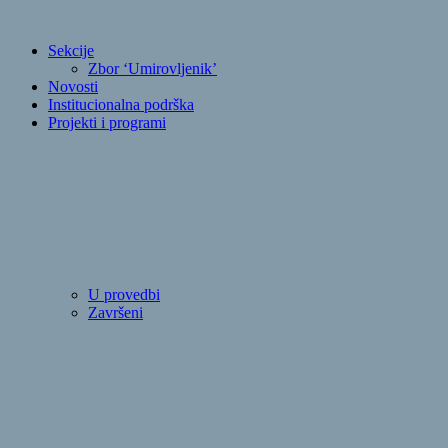
Sekcije
Zbor ‘Umirovljenik’
Novosti
Institucionalna podrška
Projekti i programi
U provedbi
Završeni