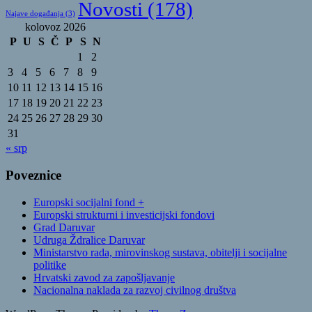
Novosti
(178)
Najave događanja
(3)
kolovoz 2026
P
U
S
Č
P
S
N
1
2
3
4
5
6
7
8
9
10
11
12
13
14
15
16
17
18
19
20
21
22
23
24
25
26
27
28
29
30
31
« srp
Poveznice
Europski socijalni fond +
Europski strukturni i investicijski fondovi
Grad Daruvar
Udruga Ždralice Daruvar
Ministarstvo rada, mirovinskog sustava, obitelji i socijalne
politike
Hrvatski zavod za zapošljavanje
Nacionalna naklada za razvoj civilnog društva