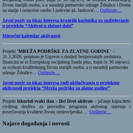
života starijih osoba, a u suradnji partnerske udruge Ždralice i Doma
za starije i nemoćne osobe Ljudevite pl. Janković…
Opširnije…
Javni poziv za iskaz interesa krajnjih korisnika za sudjelovanje
u projektu “Aktivni u zlatnoj dobi”
Mjesečni kalendar aktivnosti
Projekt ‘
MREŽA PODRŠKE ZA ZLATNE GODINE
‘ –
31.3.2026. potpisan je Ugovor o dodjeli bespovratnih sredstava,
financira se iz Europskog socijalnog fonda plus, trajat će 36 mjeseci,
sa svrhom kvalitetnijeg života starijih osoba, a u suradnji partnerske
udruge Ždralice…
Opširnije…
Javni poziv za iskaz interesa radi uključivanja u projektne
aktivnosti projekta “Mreža podrške za zlatne godine”
Projekt
Iskoristi svaki dan – živi život aktivan
– jačanje kapaciteta
civilnog društva za provedbu programa aktivnog starenja i
povećavanja kvalitete života umirovljenika…
Opširnije…
Najave događanja i novosti