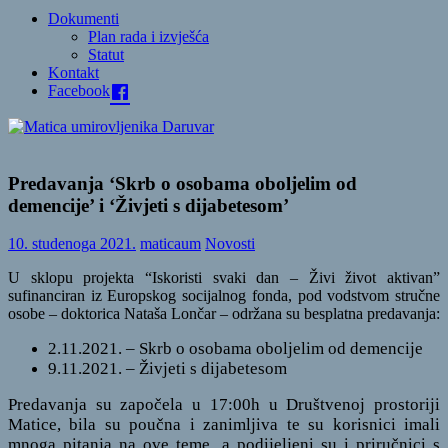
Dokumenti
Plan rada i izvješća
Statut
Kontakt
Facebook
Predavanja ‘Skrb o osobama oboljelim od
demencije’ i ‘Živjeti s dijabetesom’
10. studenoga 2021.
maticaum
Novosti
U sklopu projekta “Iskoristi svaki dan – Živi život aktivan”
sufinanciran iz Europskog socijalnog fonda, pod vodstvom stručne
osobe – doktorica Nataša Lončar – održana su besplatna predavanja:
2.11.2021. – Skrb o osobama oboljelim od demencije
9.11.2021. – Živjeti s dijabetesom
Predavanja su započela u 17:00h u Društvenoj prostoriji
Matice, bila su poučna i zanimljiva te su korisnici imali
mnoga pitanja na ove teme, a podijeljeni su i priručnici s