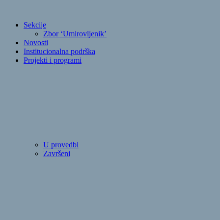
Sekcije
Zbor ‘Umirovljenik’
Novosti
Institucionalna podrška
Projekti i programi
U provedbi
Završeni