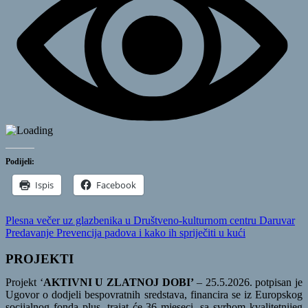
Podijeli:
Ispis
Facebook
Navigacija
Previous
Plesna večer uz glazbenika u Društveno-kulturnom centru Daruvar
Post:
Next
Predavanje Prevencija padova i kako ih spriječiti u kući
objava
Post:
PROJEKTI
Projekt ‘
AKTIVNI U ZLATNOJ DOBI’
– 25.5.2026. potpisan je
Ugovor o dodjeli bespovratnih sredstava, financira se iz Europskog
socijalnog fonda plus, trajat će 36 mjeseci, sa svrhom kvalitetnijeg